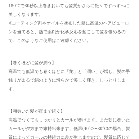
180℃で30秒以上巻きおいても髪質がさらに艶々ですべすべに
美しくなります。
※コーティング剤やオイルを塗布した髪に高温のヘアビューロ
ンを当てると、熱で薬剤が化学反応を起こして髪を傷めるの
で、このようなご使用はご遠慮ください。
【巻くほどに髪が潤う】
高温でも低温でも巻くほどに「艶」と「潤い」が増し、髪の手
触りがまるで絹のように滑らかで美しく輝き、しっとりしま
す。
【朝巻いた髪が夜まで続く】
高温でなくてもしっかりとカールが巻けます。また朝に巻いた
カールが夕方まで維持出来ます。低温(40℃〜80℃)の場合、髪
質によってカールの持続力に差が生じますので、髪質に応じて