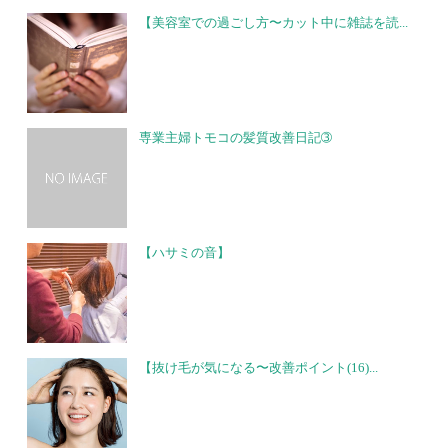
【美容室での過ごし方〜カット中に雑誌を読...
専業主婦トモコの髪質改善日記➂
【ハサミの音】
【抜け毛が気になる〜改善ポイント(16)...