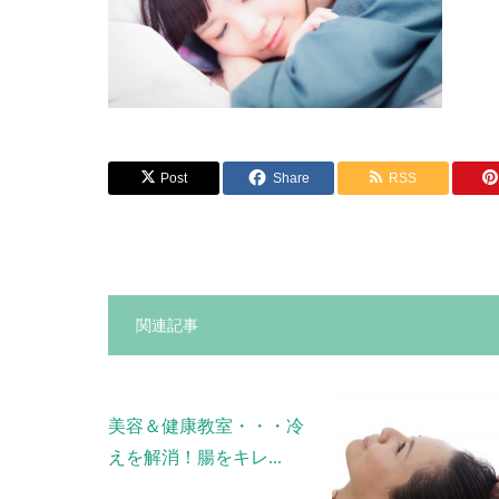
Post
Share
RSS
関連記事
美容＆健康教室・・・冷
えを解消！腸をキレ...