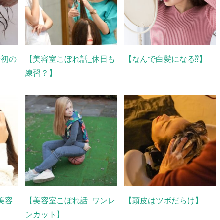
最初の
【美容室こぼれ話_休日も
【なんで白髪になる⁇】
練習？】
美容
【美容室こぼれ話_ワンレ
【頭皮はツボだらけ】
ンカット】