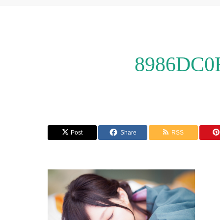
8986DC0
Post
Share
RSS