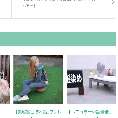
ヘアー】
【美容室こぼれ話_ワンレ
【ヘアカラーの話⑩染ま