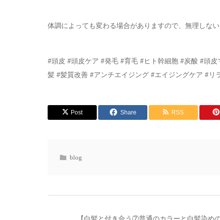
体調によっても変わる場合がありますので、無理しない
#頭皮 #頭皮ケア #発毛 #育毛 #ヒト幹細胞 #炭酸 #頭
髪 #髪質改善 #アンチエイジング #エイジングケア #リ
Post
Share
RSS
blog
【白髪と付き合う⑦普通のカラーと白髪染め