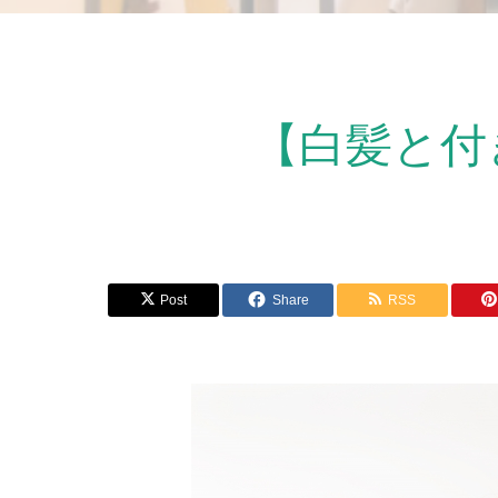
【白髪と付
Post
Share
RSS