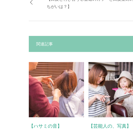
ちがいは？】
関連記事
【ハサミの音】
【芸能人の、写真】