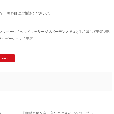
で、美容師にご相談くださいね
皮マッサージ #ヘッドマッサージ #バーデンス #抜け毛 #薄毛 #美髪 #艶
ラクゼーション #美容
Pin it
の
【白髪と付き合う⑨たまに見かけるパープル