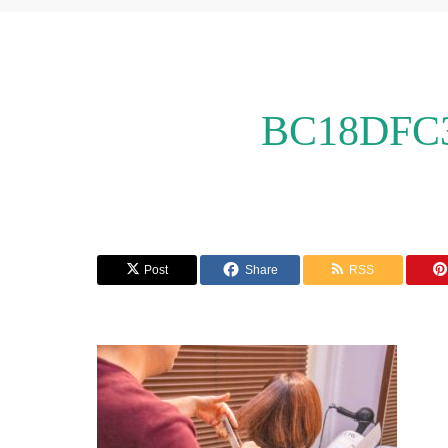
BC18DFC3
Post
Share
RSS