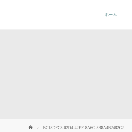
ホーム
お問い合わせ
BC18DFC3-02D4-42EF-8A6C-5B8A4B2482C2