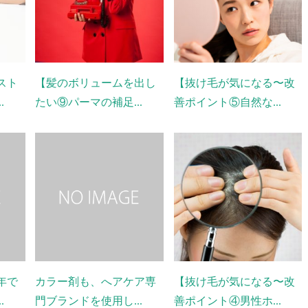
スト
【髪のボリュームを出し
【抜け毛が気になる〜改
.
たい⑨パーマの補足...
善ポイント⑤自然な...
年で
カラー剤も、へアケア専
【抜け毛が気になる〜改
.
門ブランドを使用し...
善ポイント④男性ホ...