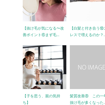
【抜け毛が気になる〜改
【白髪と付き合う⑩
善ポイント⑥まず毛...
レスで増えるのか？..
【子を思う、親の気持
髪質改善⑧ この一
ち】
抜け毛が多くなった..