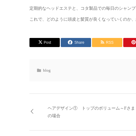
定期的なヘッドエステと、コタ製品での毎日のシャンプ
これで、どのように頭皮と髪質が良くなっていくのか、
Post
Share
RSS
blog
ヘアデザイン① トップのボリューム～Fさま
の場合