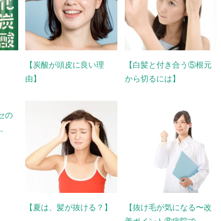
【炭酸が頭皮に良い理
【白髪と付き合う⑤根元
由】
から切るには】
セの
.
【夏は、髪が抜ける？】
【抜け毛が気になる〜改